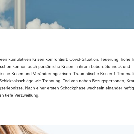
eren kumulativen Krisen konfrontiert: Covid-Situation, Teuerung, hohe In
nschen kennen auch persönliche Krisen in ihrem Leben. Sonneck und
tische Krisen und Veränderungskrisen: Traumatische Krisen 1.Traumat
e Schicksalsschläge wie Trennung, Tod von nahen Bezugspersonen, Kran
iegserlebnisse. Nach einer ersten Schockphase wechseln einander hefti
n tiefe Verzweiflung,