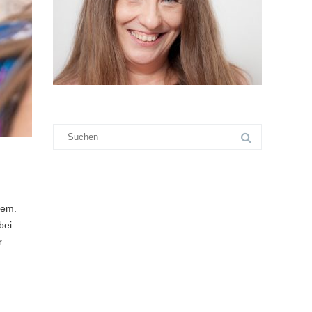
lem.
bei
r