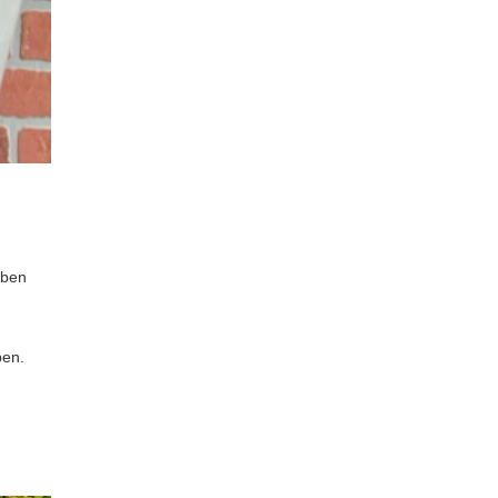
eben
ben.