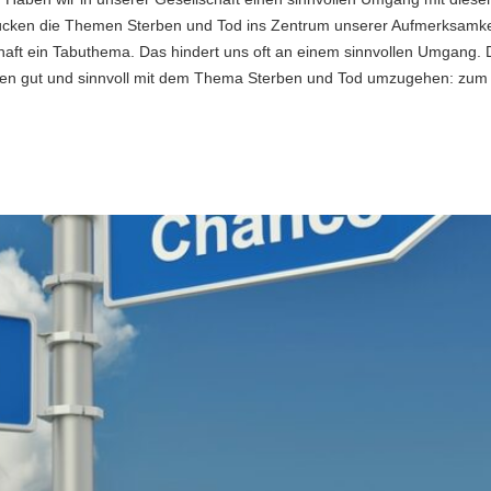
 rücken die Themen Sterben und Tod ins Zentrum unserer Aufmerksamke
chaft ein Tabuthema. Das hindert uns oft an einem sinnvollen Umgang. 
iten gut und sinnvoll mit dem Thema Sterben und Tod umzugehen: zum