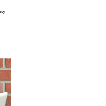
ung.
,
u