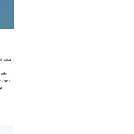
flation,
ische
kheit,
ge